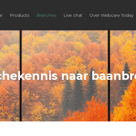
e
Products
Branches
Live chat
Over Webcare Today
chekennis naar baanbr