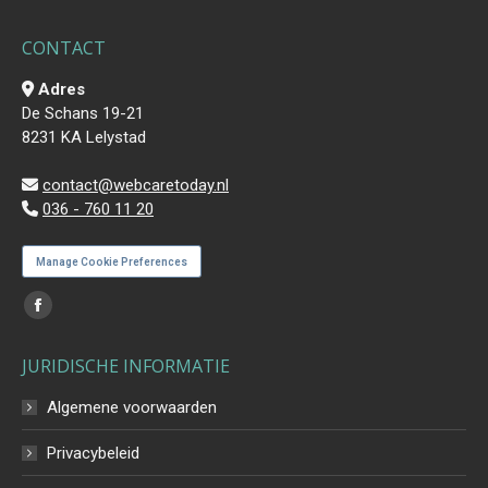
CONTACT
Adres
De Schans 19-21
8231 KA Lelystad
contact@webcaretoday.nl
036 - 760 11 20
Manage Cookie Preferences
Vind ons op:
Facebook
page
JURIDISCHE INFORMATIE
opens
in
Algemene voorwaarden
new
Privacybeleid
window