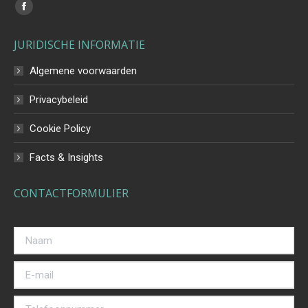
Vind ons op:
Facebook
page
JURIDISCHE INFORMATIE
opens
in
Algemene voorwaarden
new
Privacybeleid
window
Cookie Policy
Facts & Insights
CONTACTFORMULIER