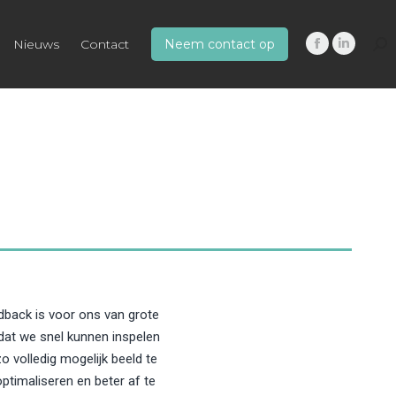
Nieuws
Contact
Neem contact op
Sea
Facebook
Linkedin
page
page
opens
opens
in
in
new
new
window
window
edback is voor ons van grote
dat we snel kunnen inspelen
 volledig mogelijk beeld te
ptimaliseren en beter af te