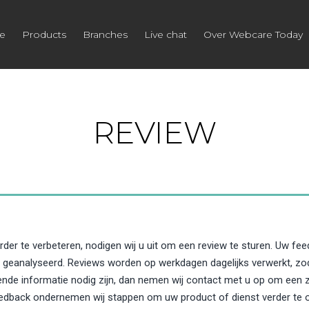
e
Products
Branches
Live chat
Over Webcare Today
REVIEW
der te verbeteren, nodigen wij u uit om een review te sturen. Uw fe
 geanalyseerd. Reviews worden op werkdagen dagelijks verwerkt, zo
ende informatie nodig zijn, dan nemen wij contact met u op om een zo
eedback ondernemen wij stappen om uw product of dienst verder te o