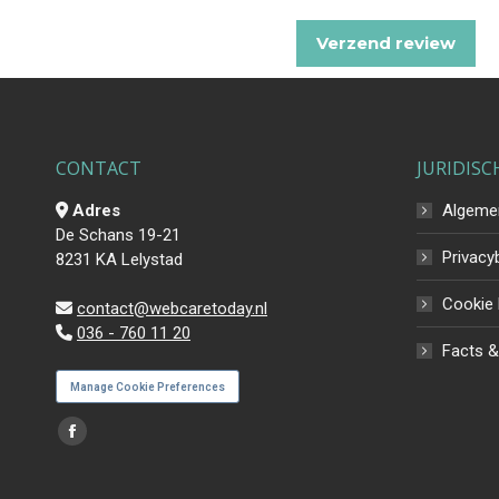
CONTACT
JURIDISC
Adres
Algeme
De Schans 19-21
Privacy
8231 KA Lelystad
Cookie 
contact@webcaretoday.nl
036 - 760 11 20
Facts &
Manage Cookie Preferences
Vind ons op:
Facebook
page