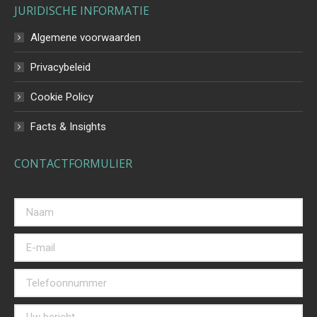
JURIDISCHE INFORMATIE
opens
in
Algemene voorwaarden
new
Privacybeleid
window
Cookie Policy
Facts & Insights
CONTACTFORMULIER