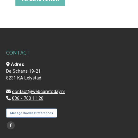
CONTACT
Adres
De Schans 19-21
8231 KA Lelystad
contact@webcaretoday.nl
036 - 760 11 20
Manage Cookie Preferences
Vind ons op:
Facebook
page