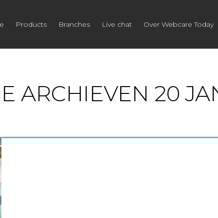
e
Products
Branches
Live chat
Over Webcare Today
SE ARCHIEVEN
20 JA