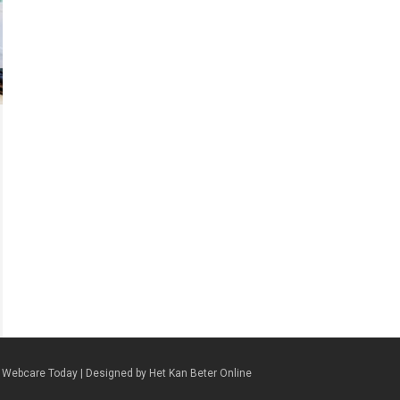
5
Webcare Today
| Designed by
Het Kan Beter Online