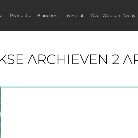
e
Products
Branches
Live chat
Over Webcare Today
KSE ARCHIEVEN
2 A