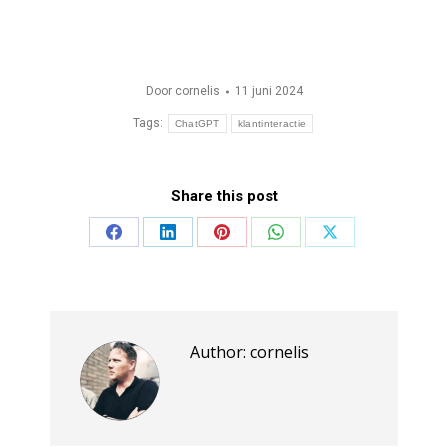
Door
cornelis
11 juni 2024
Tags:
ChatGPT
klantinteractie
Share this post
Share
Share
Share
Share
Share
on
on
on
on
on
Facebook
LinkedIn
Pinterest
WhatsApp
X
Author:
cornelis