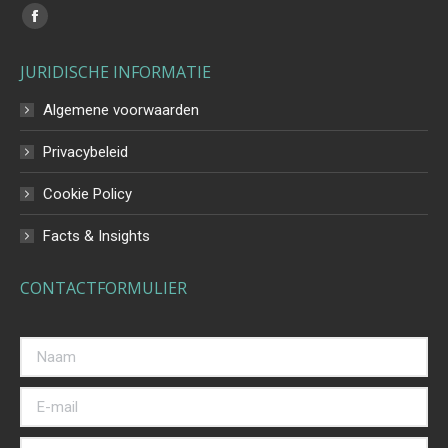
Vind ons op:
Facebook
page
JURIDISCHE INFORMATIE
opens
in
Algemene voorwaarden
new
Privacybeleid
window
Cookie Policy
Facts & Insights
CONTACTFORMULIER