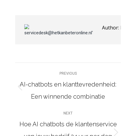
on
on
on
on
on
Facebook
LinkedIn
Pinterest
WhatsApp
X
Author:
hkboa
POST
PREVIOUS
NAVIGATION
AI-chatbots en klanttevredenheid:
Previous
Een winnende combinatie
post:
NEXT
Hoe AI chatbots de klantenservice
Next