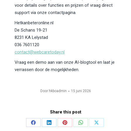
voor details over functies en prijzen of vraag direct
support via onze contactpagina.
Hetkanbeteronline.nl
De Schans 19-21
8231 KA Lelystad
036 7601120
contact@webcaretoday.nl
Vraag een demo aan van onze AI-blogtool en laat je
verrassen door de mogelijkheden.
Door
hkboadmin
15 juni 2026
Share this post
Share
Share
Share
Share
Share