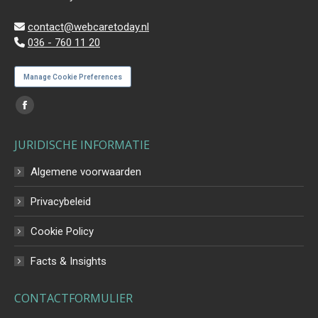
contact@webcaretoday.nl
036 - 760 11 20
Manage Cookie Preferences
Vind ons op:
Facebook
page
JURIDISCHE INFORMATIE
opens
in
Algemene voorwaarden
new
Privacybeleid
window
Cookie Policy
Facts & Insights
CONTACTFORMULIER