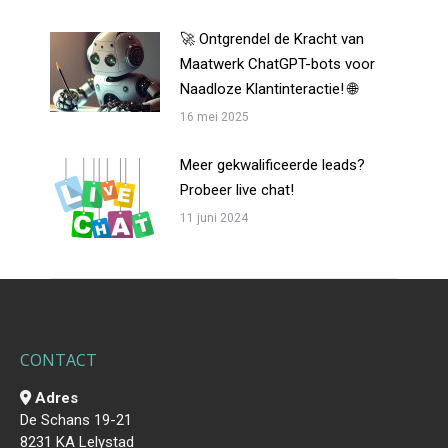
🚀 Ontgrendel de Kracht van
Maatwerk ChatGPT-bots voor
Naadloze Klantinteractie! 🌐
16 mei 2025
Meer gekwalificeerde leads?
Probeer live chat!
11 juni 2024
CONTACT
Adres
De Schans 19-21
8231 KA Lelystad