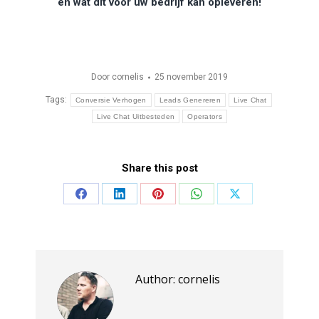
en wat dit voor uw bedrijf kan opleveren!
Door
cornelis
25 november 2019
Tags:
Conversie Verhogen
Leads Genereren
Live Chat
Live Chat Uitbesteden
Operators
Share this post
Share
Share
Share
Share
Share
on
on
on
on
on
Facebook
LinkedIn
Pinterest
WhatsApp
X
Author:
cornelis