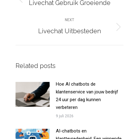
Livechat Gebruik Groeiende
Previous
post:
NEXT
Livechat Uitbesteden
Next
post:
Related posts
Hoe AI chatbots de
klantenservice van jouw bedrijf
24 uur per dag kunnen
verbeteren
9 juli 2026
AI-chatbots en
klanttevredenheid: Een winnende