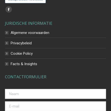
Vind ons op:
Facebook
page
JURIDISCHE INFORMATIE
opens
in
Algemene voorwaarden
new
Privacybeleid
window
Cookie Policy
Facts & Insights
CONTACTFORMULIER