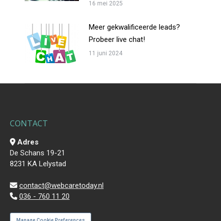
16 mei 2025
Meer gekwalificeerde leads?
Probeer live chat!
11 juni 2024
CONTACT
Adres
De Schans 19-21
8231 KA Lelystad
contact@webcaretoday.nl
036 - 760 11 20
Manage Cookie Preferences