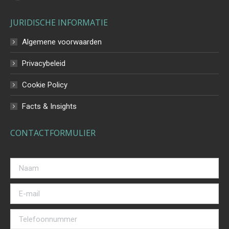
page
JURIDISCHE INFORMATIE
opens
in
Algemene voorwaarden
new
Privacybeleid
window
Cookie Policy
Facts & Insights
CONTACTFORMULIER