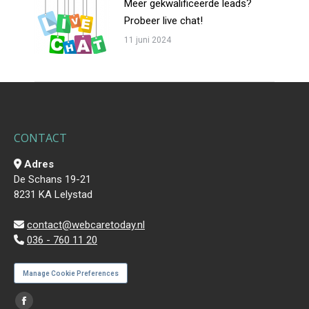
Meer gekwalificeerde leads?
Probeer live chat!
11 juni 2024
CONTACT
Adres
De Schans 19-21
8231 KA Lelystad
contact@webcaretoday.nl
036 - 760 11 20
Manage Cookie Preferences
Vind ons op:
Facebook