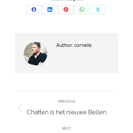
Share
Share
Share
Share
Share
on
on
on
on
on
Facebook
LinkedIn
Pinterest
WhatsApp
X
Author:
cornelis
POST
PREVIOUS
NAVIGATION
Chatten is het nieuwe Bellen
Previous
post:
NEXT