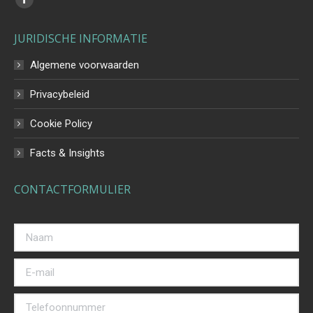
Facebook
page
JURIDISCHE INFORMATIE
opens
in
Algemene voorwaarden
new
Privacybeleid
window
Cookie Policy
Facts & Insights
CONTACTFORMULIER